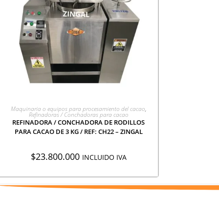
AGREGAR A COTIZACIÓN
Maquinaria o equipos para procesamiento del cacao
,
Refinadoras / Conchadoras para cacao
REFINADORA / CONCHADORA DE RODILLOS
PARA CACAO DE 3 KG / REF: CH22 – ZINGAL
$
23.800.000
INCLUIDO IVA