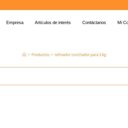
Empresa
Artículos de interés
Contáctanos
Mi Co
REFINADOR CONCHADOR PARA 3 KG
>
Productos
>
refinador conchador para 3 kg