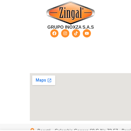
GRUPO INOXZA S.A.S
Bogotá - Colombia Carrera 68 G No 73-57 - Barri