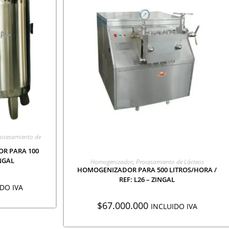
CIÓN
ocesamiento de
R PARA 100
AGREGAR A COTIZACIÓN
INGAL
Homogenizador
,
Procesamiento de Lácteos
HOMOGENIZADOR PARA 500 LITROS/HORA /
REF: L26 – ZINGAL
DO IVA
$
67.000.000
INCLUIDO IVA