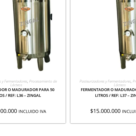
EGAR A COTIZACIÓN
AGREGAR A COTIZA
s y Fermentadores
,
Procesamiento de
Pasteurizadores y Fermentadores
,
Pr
Lácteos
Lácteos
DOR O MADURADOR PARA 50
FERMENTADOR O MADURADO
OS / REF: L36 – ZINGAL
LITROS / REF: L37 – Z
000.000
$
15.000.000
INCLUIDO IVA
INCLUI