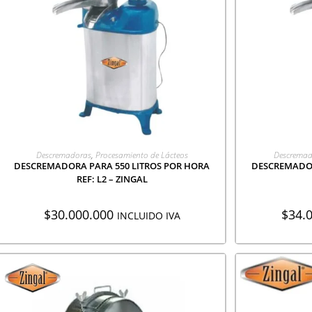
AGREGAR A COTIZACIÓN
AGR
Descremadoras
,
Procesamiento de Lácteos
Descremad
DESCREMADORA PARA 550 LITROS POR HORA
DESCREMADOR
REF: L2 – ZINGAL
$
30.000.000
$
34.
INCLUIDO IVA