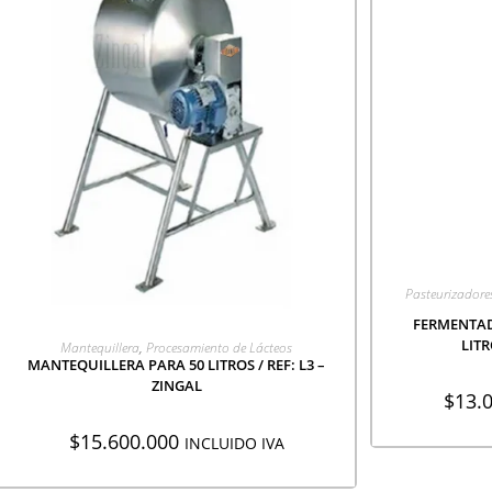
AGR
Pasteurizadore
FERMENTA
AGREGAR A COTIZACIÓN
LITR
Mantequillera
,
Procesamiento de Lácteos
MANTEQUILLERA PARA 50 LITROS / REF: L3 –
ZINGAL
$
13.
$
15.600.000
INCLUIDO IVA