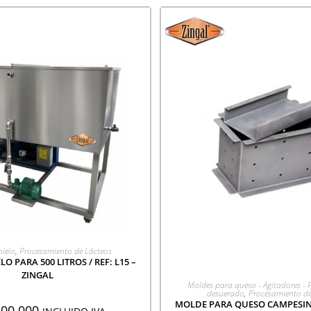
EGAR A COTIZACIÓN
hielo
,
Procesamiento de Lácteos
O PARA 500 LITROS / REF: L15 –
ZINGAL
AGREGAR A COTIZA
Moldes para queso - Agitadores - 
desuerado
,
Procesamiento de
MOLDE PARA QUESO CAMPESINO
600.000