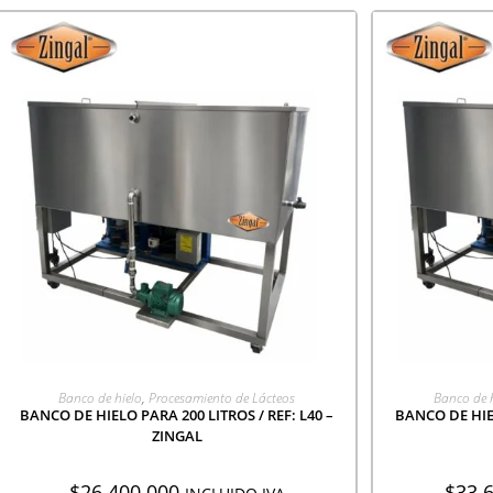
AGREGAR A COTIZACIÓN
AGR
Banco de hielo
,
Procesamiento de Lácteos
Banco de 
BANCO DE HIELO PARA 200 LITROS / REF: L40 –
BANCO DE HIEL
ZINGAL
$
26.400.000
$
33.