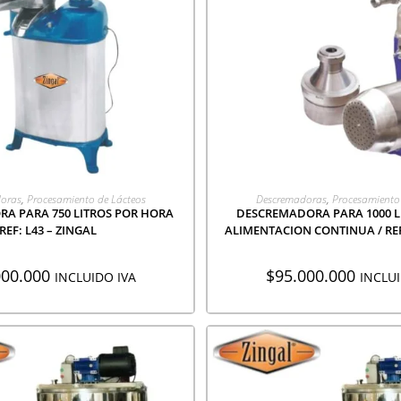
EGAR A COTIZACIÓN
AGREGAR A COTIZA
oras
,
Procesamiento de Lácteos
Descremadoras
,
Procesamiento
A PARA 750 LITROS POR HORA
DESCREMADORA PARA 1000 
REF: L43 – ZINGAL
ALIMENTACION CONTINUA / REF:
000.000
$
95.000.000
INCLUIDO IVA
INCLUI