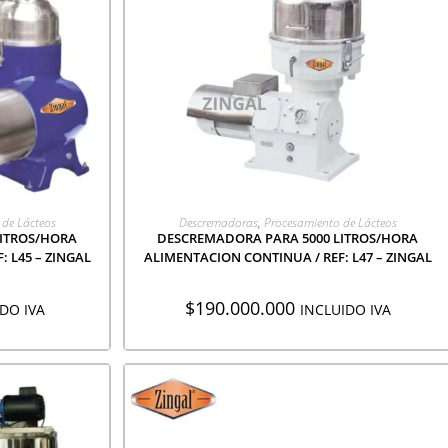
CIÓN
AGREGAR A COTIZACIÓN
 de Lácteos
Descremadoras
,
Procesamiento de Lácteos
LITROS/HORA
DESCREMADORA PARA 5000 LITROS/HORA
 L45 – ZINGAL
ALIMENTACION CONTINUA / REF: L47 – ZINGAL
$
190.000.000
DO IVA
INCLUIDO IVA