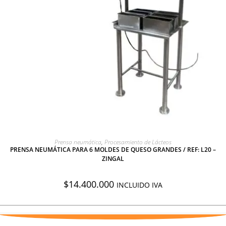
AGREGAR A COTIZACIÓN
Prensa neumática
,
Procesamiento de Lácteos
PRENSA NEUMÁTICA PARA 6 MOLDES DE QUESO GRANDES / REF: L20 –
ZINGAL
$
14.400.000
INCLUIDO IVA