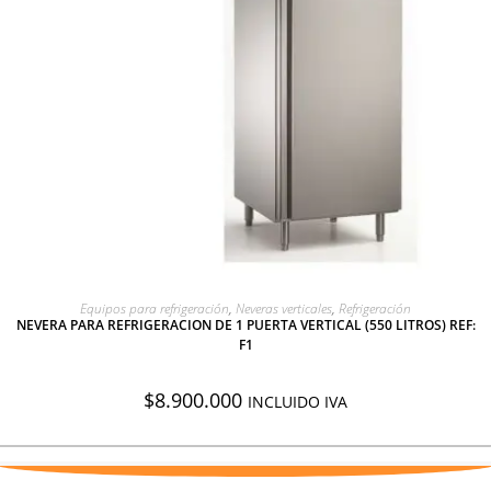
AGREGAR A COTIZACIÓN
Equipos para refrigeración
,
Neveras verticales
,
Refrigeración
NEVERA PARA REFRIGERACION DE 1 PUERTA VERTICAL (550 LITROS) REF:
F1
$
8.900.000
INCLUIDO IVA