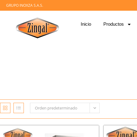
GRUPO INOXZA S.A.S.
Inicio
Productos
Zingal SAS, Encuentra aquí nevera de congelación industrial para 
línea frío. Es por esto que los sectores que nos escogen son: rest
Orden predeterminado