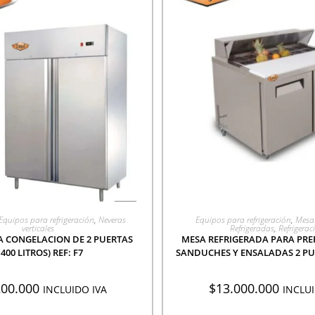
EGAR A COTIZACIÓN
AGREGAR A COTIZA
Equipos para refrigeración
,
Neveras
Equipos para refrigeración
,
Mesa
verticales
Refrigeradas
,
Refrigerac
A CONGELACION DE 2 PUERTAS
MESA REFRIGERADA PARA PRE
1400 LITROS) REF: F7
SANDUCHES Y ENSALADAS 2 PUE
200.000
$
13.000.000
INCLUIDO IVA
INCLUI