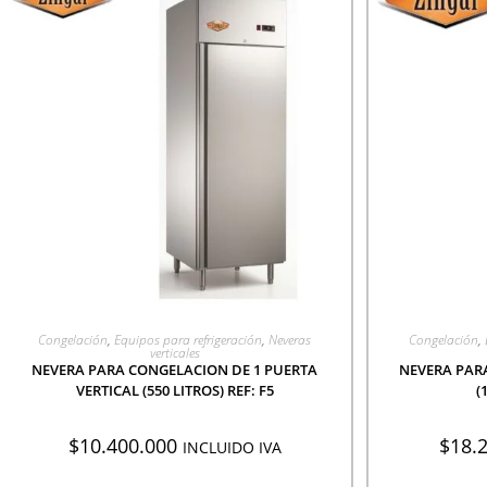
AGREGAR A COTIZACIÓN
AGR
Congelación
,
Equipos para refrigeración
,
Neveras
Congelación
,
verticales
NEVERA PARA CONGELACION DE 1 PUERTA
NEVERA PAR
VERTICAL (550 LITROS) REF: F5
(
$
10.400.000
$
18.
INCLUIDO IVA