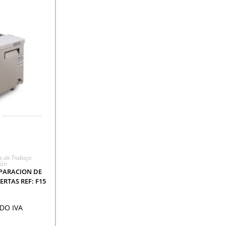
CIÓN
s de Trabajo
ión
PARACION DE
RTAS REF: F15
DO IVA