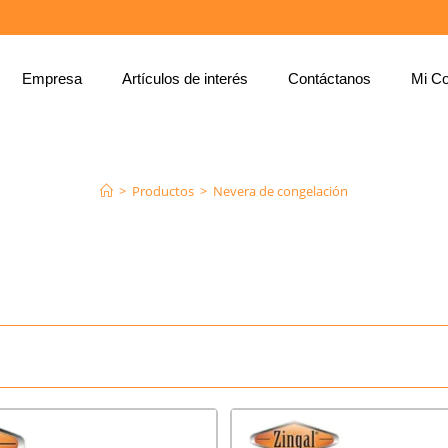
Empresa
Artículos de interés
Contáctanos
Mi Co
NEVERA DE CONGELACIÓN
>
Productos
>
Nevera de congelación
cocinas industriales, en diversos tamaños y configuraciones. Las 
auración, hotelería, plantas de procesamiento, empresas, educación