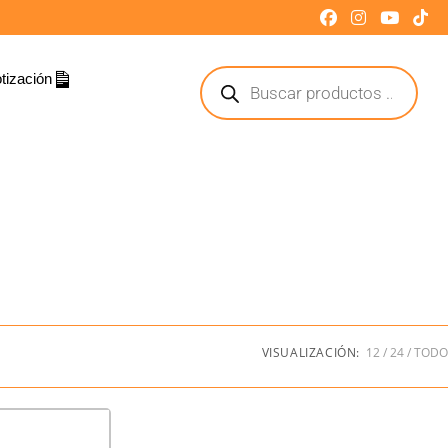
tización
mejores marcas al mejor precio. Conoce todos nuestros productos de
, salud y grandes superficies. Conoce todos nuestros productos.
VISUALIZACIÓN:
12
24
TODO