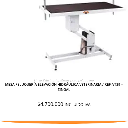
AGREGAR A COTIZACIÓN
Línea Veterinaria
,
Mesas para peluquería
MESA PELUQUERÍA ELEVACIÓN HIDRÁULICA VETERINARIA / REF: VT39 –
ZINGAL
$
4.700.000
INCLUIDO IVA