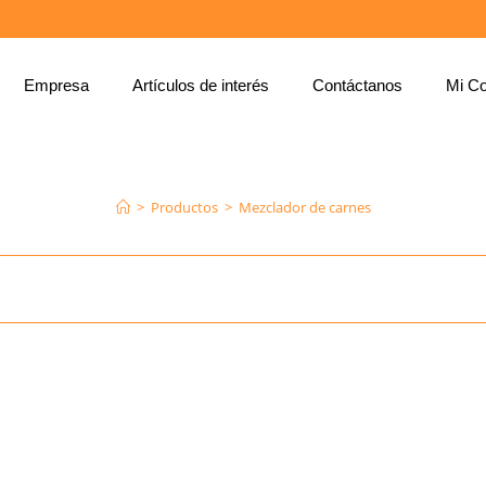
Empresa
Artículos de interés
Contáctanos
Mi Co
MEZCLADOR DE CARNES
>
Productos
>
Mezclador de carnes