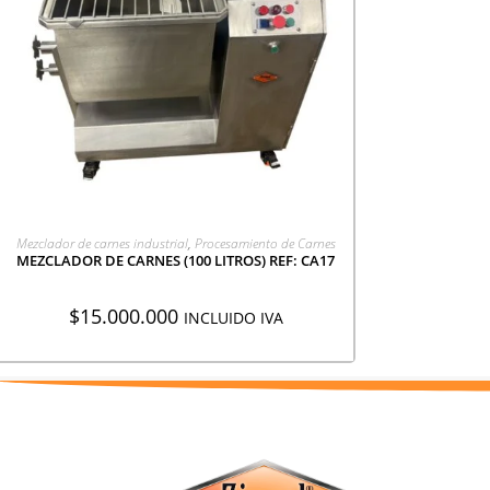
AGREGAR A COTIZACIÓN
Mezclador de carnes industrial
,
Procesamiento de Carnes
MEZCLADOR DE CARNES (100 LITROS) REF: CA17
$
15.000.000
INCLUIDO IVA