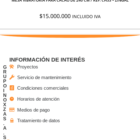
MESA VIBRATORIA PARA CACAO DE 240 CM / REF: CH33 – ZINGAL
$
15.000.000
INCLUIDO IVA
INFORMACIÓN DE INTERÉS
Proyectos
G
R
U
Servicio de mantenimiento
P
O
Condiciones comerciales
I
N
Horarios de atención
O
X
Z
Medios de pago
A
S
Tratamiento de datos
.
A
.
S