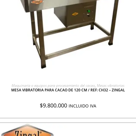
AGREGAR A COTIZACIÓN
Maquinaria o equipos para procesamiento del cacao
,
Mesas vibratorias
MESA VIBRATORIA PARA CACAO DE 120 CM / REF: CH32 – ZINGAL
$
9.800.000
INCLUIDO IVA