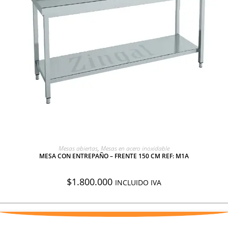
AGREGAR A COTIZACIÓN
Mesas abiertas
,
Mesas en acero inoxidable
MESA CON ENTREPAÑO – FRENTE 150 CM REF: M1A
$
1.800.000
INCLUIDO IVA