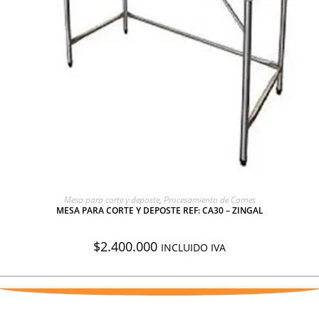
AGREGAR A COTIZACIÓN
Mesa para corte y deposte
,
Procesamiento de Carnes
MESA PARA CORTE Y DEPOSTE REF: CA30 – ZINGAL
$
2.400.000
INCLUIDO IVA