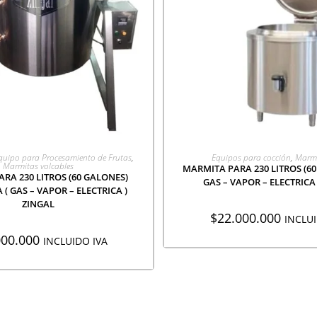
EGAR A COTIZACIÓN
AGREGAR A COTIZA
quipo para Procesamiento de Frutas
,
Equipos para cocción
,
Marmi
Marmitas volcables
MARMITA PARA 230 LITROS (60
RA 230 LITROS (60 GALONES)
GAS – VAPOR – ELECTRICA
 ( GAS – VAPOR – ELECTRICA )
ZINGAL
$
22.000.000
INCLUI
000.000
INCLUIDO IVA