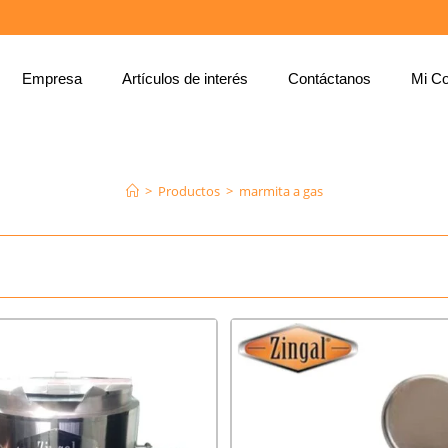
Empresa
Artículos de interés
Contáctanos
Mi Co
MARMITA A GAS
>
Productos
>
marmita a gas