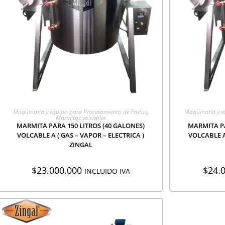
AGREGAR A COTIZACIÓN
AGR
Maquinaria y equipo para Procesamiento de Frutas
,
Maquinaria y e
Marmitas volcables
MARMITA PARA 150 LITROS (40 GALONES)
MARMITA PA
VOLCABLE A ( GAS – VAPOR – ELECTRICA )
VOLCABLE A
ZINGAL
$
23.000.000
$
24.
INCLUIDO IVA