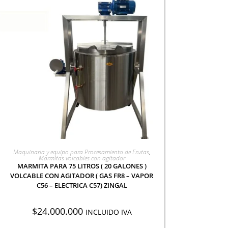
AGREGAR A COTIZACIÓN
Maquinaria y equipo para Procesamiento de Frutas
,
Marmitas volcables con agitador
MARMITA PARA 75 LITROS ( 20 GALONES )
VOLCABLE CON AGITADOR ( GAS FR8 – VAPOR
C56 – ELECTRICA C57) ZINGAL
$
24.000.000
INCLUIDO IVA