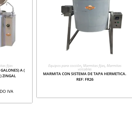
CIÓN
LEER MÁS
tas fijas
Equipos para cocción
,
Marmitas fijas
,
Marmitas
volcables
 GALONES) A (
MARMITA CON SISTEMA DE TAPA HERMETICA.
 ) ZINGAL
REF: FR26
DO IVA