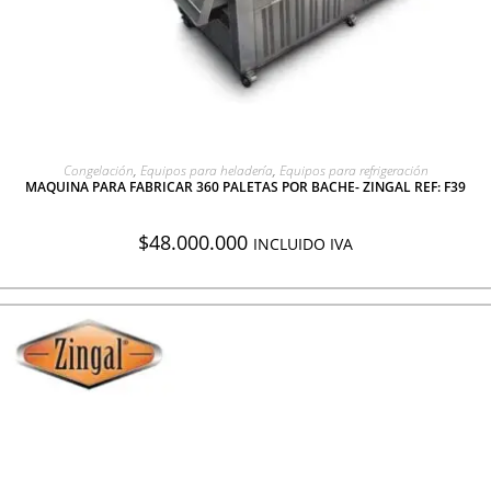
AGREGAR A COTIZACIÓN
Congelación
,
Equipos para heladería
,
Equipos para refrigeración
MAQUINA PARA FABRICAR 360 PALETAS POR BACHE- ZINGAL REF: F39
$
48.000.000
INCLUIDO IVA