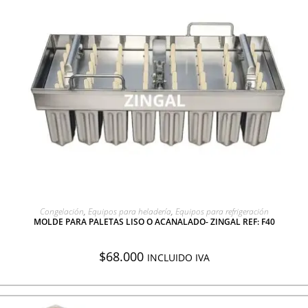
AGREGAR A COTIZACIÓN
Congelación
,
Equipos para heladería
,
Equipos para refrigeración
MOLDE PARA PALETAS LISO O ACANALADO- ZINGAL REF: F40
$
68.000
INCLUIDO IVA