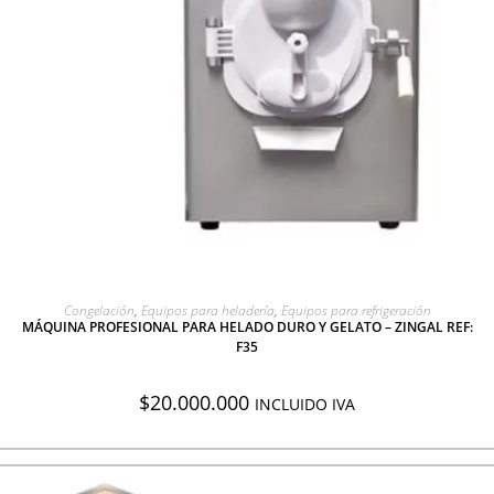
AGREGAR A COTIZACIÓN
Congelación
,
Equipos para heladería
,
Equipos para refrigeración
MÁQUINA PROFESIONAL PARA HELADO DURO Y GELATO – ZINGAL REF:
F35
$
20.000.000
INCLUIDO IVA