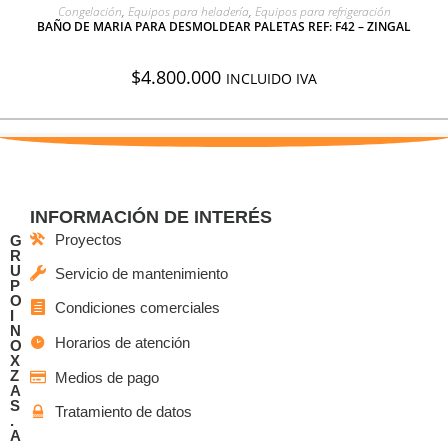
AGREGAR A COTIZACIÓN
Congelación
,
Equipos para heladería
,
Equipos para refrigeración
BAÑO DE MARIA PARA DESMOLDEAR PALETAS REF: F42 – ZINGAL
$
4.800.000
INCLUIDO IVA
INFORMACIÓN DE INTERÉS
Proyectos
G
R
U
Servicio de mantenimiento
P
O
Condiciones comerciales
I
N
Horarios de atención
O
X
Z
Medios de pago
A
S
Tratamiento de datos
.
A