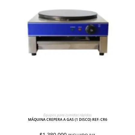
AGREGAR A COTIZACIÓN
Equipos para comidas rápidas
MÁQUINA CREPERA A GAS (1 DISCO) REF: CR6
$
1.380.000