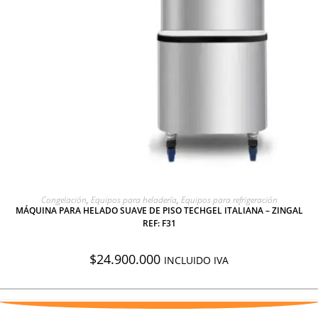
AGREGAR A COTIZACIÓN
Congelación
,
Equipos para heladería
,
Equipos para refrigeración
MÁQUINA PARA HELADO SUAVE DE PISO TECHGEL ITALIANA – ZINGAL
REF: F31
$
24.900.000
INCLUIDO IVA