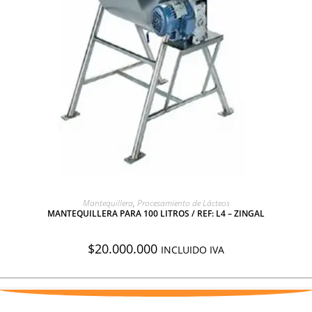
AGREGAR A COTIZACIÓN
Mantequillera
,
Procesamiento de Lácteos
MANTEQUILLERA PARA 100 LITROS / REF: L4 – ZINGAL
$
20.000.000
INCLUIDO IVA