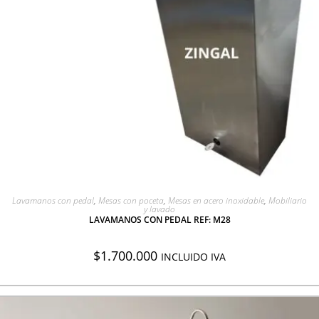
AGREGAR A COTIZACIÓN
Lavamanos con pedal
,
Mesas con poceta
,
Mesas en acero inoxidable
,
Mobiliario
y lavado
LAVAMANOS CON PEDAL REF: M28
$
1.700.000
INCLUIDO IVA