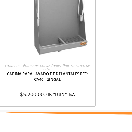
AGREGAR A COTIZACIÓN
Lavabotas
,
Procesamiento de Carnes
,
Procesamiento de
Lácteos
CABINA PARA LAVADO DE DELANTALES REF:
CA40 – ZINGAL
$
5.200.000
INCLUIDO IVA