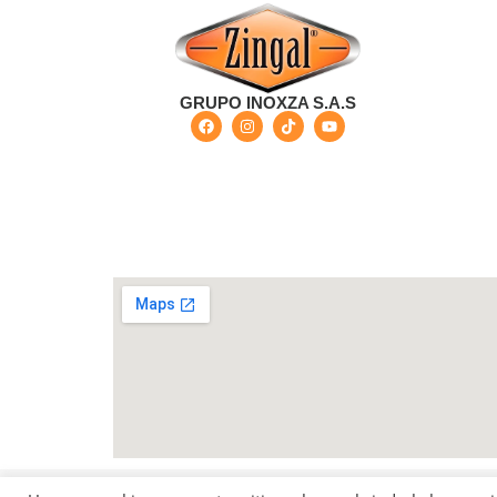
GRUPO INOXZA S.A.S
Bogotá - Colombia Carrera 68 G No 73-57 - Barri