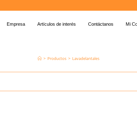
Empresa
Artículos de interés
Contáctanos
Mi Co
LAVADELANTALES
>
Productos
>
Lavadelantales