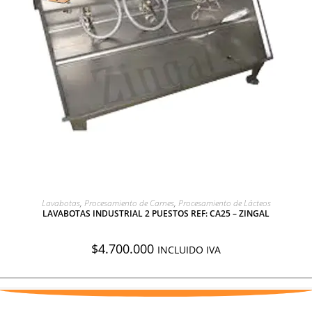
AGREGAR A COTIZACIÓN
Lavabotas
,
Procesamiento de Carnes
,
Procesamiento de Lácteos
LAVABOTAS INDUSTRIAL 2 PUESTOS REF: CA25 – ZINGAL
$
4.700.000
INCLUIDO IVA