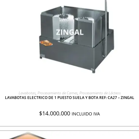
AGREGAR A COTIZACIÓN
Lavabotas
,
Procesamiento de Carnes
,
Procesamiento de Lácteos
LAVABOTAS ELECTRICO DE 1 PUESTO SUELA Y BOTA REF: CA27 – ZINGAL
$
14.000.000
INCLUIDO IVA