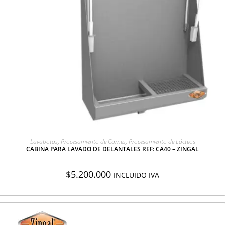
AGREGAR A COTIZACIÓN
Lavabotas
,
Procesamiento de Carnes
,
Procesamiento de Lácteos
CABINA PARA LAVADO DE DELANTALES REF: CA40 – ZINGAL
$
5.200.000
INCLUIDO IVA