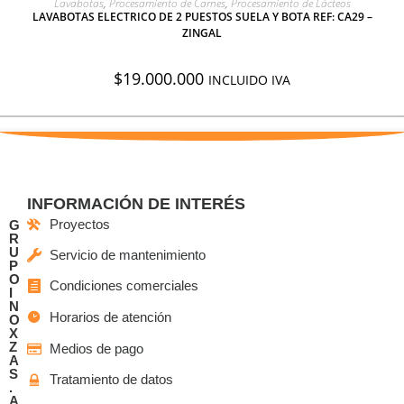
Lavabotas
,
Procesamiento de Carnes
,
Procesamiento de Lácteos
LAVABOTAS ELECTRICO DE 2 PUESTOS SUELA Y BOTA REF: CA29 –
ZINGAL
$
19.000.000
INCLUIDO IVA
INFORMACIÓN DE INTERÉS
Proyectos
G
R
U
Servicio de mantenimiento
P
O
Condiciones comerciales
I
N
Horarios de atención
O
X
Z
Medios de pago
A
S
Tratamiento de datos
.
A