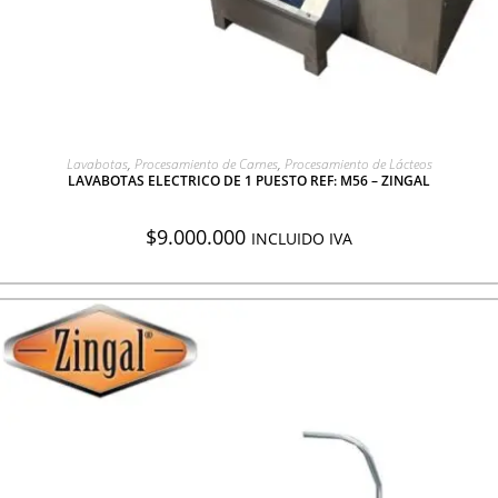
AGREGAR A COTIZACIÓN
Lavabotas
,
Procesamiento de Carnes
,
Procesamiento de Lácteos
LAVABOTAS ELECTRICO DE 1 PUESTO REF: M56 – ZINGAL
$
9.000.000
INCLUIDO IVA