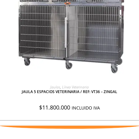
AGREGAR A COTIZACIÓN
Jaulas
,
Línea Veterinaria
JAULA 5 ESPACIOS VETERINARIA / REF: VT36 – ZINGAL
$
11.800.000
INCLUIDO IVA