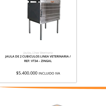
AGREGAR A COTIZACIÓN
Jaulas
,
Línea Veterinaria
JAULA DE 2 CUBICULOS LINEA VETERINARIA /
REF: VT34 – ZINGAL
$
5.400.000
INCLUIDO IVA