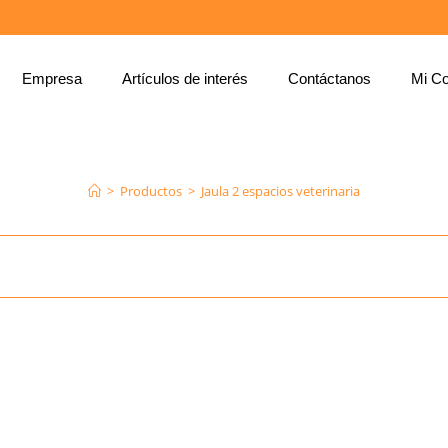
Empresa
Artículos de interés
Contáctanos
Mi Co
JAULA 2 ESPACIOS VETERINARIA
>
Productos
>
Jaula 2 espacios veterinaria