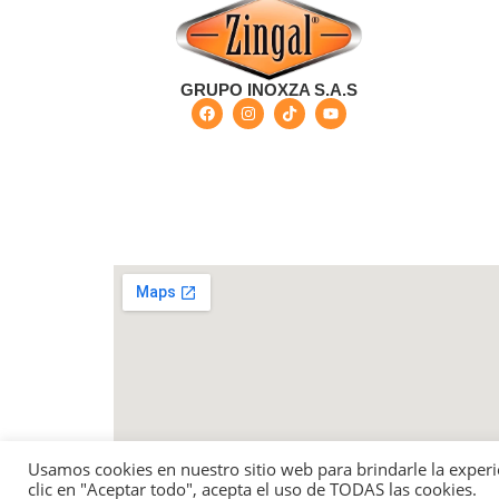
GRUPO INOXZA S.A.S
Bogotá - Colombia Carrera 68 G No 73-57 - Barri