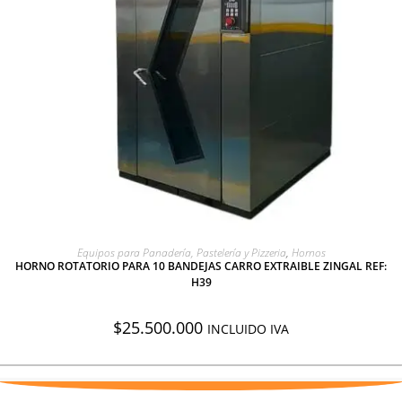
AGREGAR A COTIZACIÓN
Equipos para Panadería, Pastelería y Pizzeria
,
Hornos
HORNO ROTATORIO PARA 10 BANDEJAS CARRO EXTRAIBLE ZINGAL REF:
H39
$
25.500.000
INCLUIDO IVA