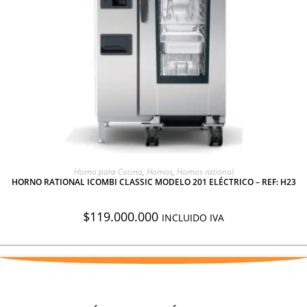
AGREGAR A COTIZACIÓN
Horno para Cocina
,
Hornos
,
Hornos rational
HORNO RATIONAL ICOMBI CLASSIC MODELO 201 ELÉCTRICO – REF: H23
$
119.000.000
INCLUIDO IVA