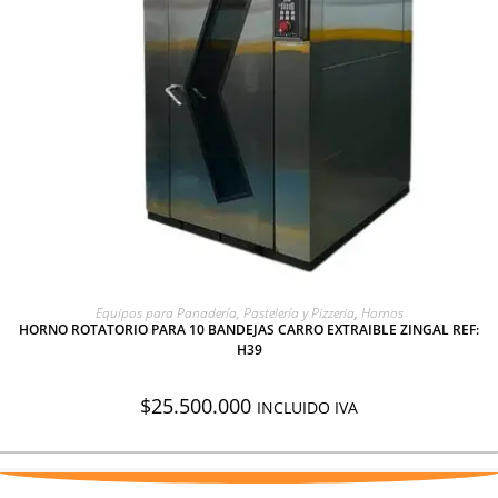
AGREGAR A COTIZACIÓN
Equipos para Panadería, Pastelería y Pizzeria
,
Hornos
HORNO ROTATORIO PARA 10 BANDEJAS CARRO EXTRAIBLE ZINGAL REF:
H39
$
25.500.000
INCLUIDO IVA