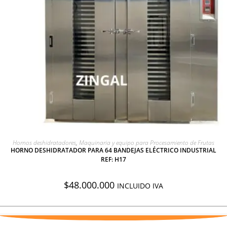
AGREGAR A COTIZACIÓN
Hornos deshidratadores
,
Maquinaria y equipo para Procesamiento de Frutas
HORNO DESHIDRATADOR PARA 64 BANDEJAS ELÉCTRICO INDUSTRIAL
REF: H17
$
48.000.000
INCLUIDO IVA