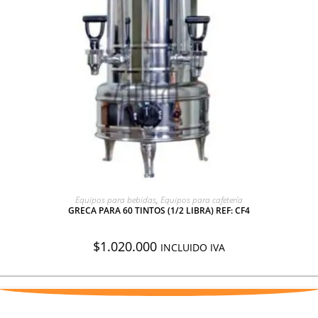
AGREGAR A COTIZACIÓN
Equipos para bebidas
,
Equipos para cafetería
GRECA PARA 60 TINTOS (1/2 LIBRA) REF: CF4
$
1.020.000
INCLUIDO IVA