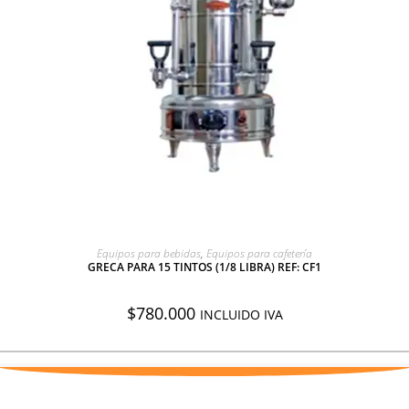
AGREGAR A COTIZACIÓN
Equipos para bebidas
,
Equipos para cafetería
GRECA PARA 15 TINTOS (1/8 LIBRA) REF: CF1
$
780.000
INCLUIDO IVA