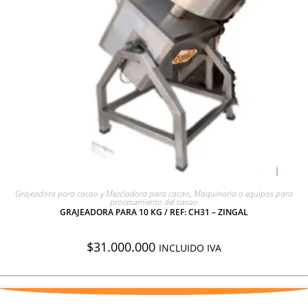
AGREGAR A COTIZACIÓN
Grajeadora para cacao y Mezcladora para cacao
,
Maquinaria o equipos para
procesamiento del cacao
GRAJEADORA PARA 10 KG / REF: CH31 – ZINGAL
$
31.000.000
INCLUIDO IVA