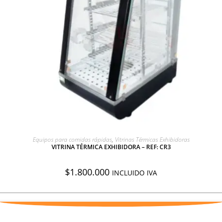
AGREGAR A COTIZACIÓN
Equipos para comidas rápidas
,
Vitrinas Térmicas Exhibidoras
VITRINA TÉRMICA EXHIBIDORA – REF: CR3
$
1.800.000
INCLUIDO IVA