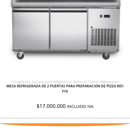
AGREGAR A COTIZACIÓN
Congelación
,
Equipos para refrigeración
,
Mesas de Trabajo Refrigeradas
MESA REFRIGERADA DE 2 PUERTAS PARA PREPARACION DE PIZZA REF:
F16
$
17.000.000
INCLUIDO IVA