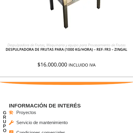
AGREGAR A COTIZACIÓN
Despulpadora de Frutas
,
Maquinaria y equipo para Procesamiento de Frutas
DESPULPADORA DE FRUTAS PARA (1000 KG/HORA) – REF: FR3 – ZINGAL
$
16.000.000
INCLUIDO IVA
INFORMACIÓN DE INTERÉS
Proyectos
G
R
U
Servicio de mantenimiento
P
O
Condiciones comerciales