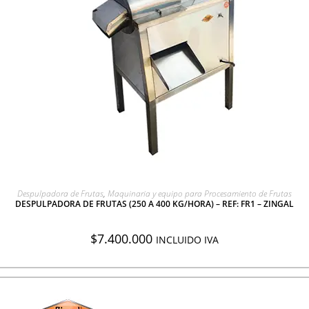
AGREGAR A COTIZACIÓN
Despulpadora de Frutas
,
Maquinaria y equipo para Procesamiento de Frutas
DESPULPADORA DE FRUTAS (250 A 400 KG/HORA) – REF: FR1 – ZINGAL
$
7.400.000
INCLUIDO IVA