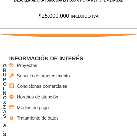
DESCREMADORA PARA 300 LITROS X HORA REF: L42 – ZINGAL
$
25.000.000
INCLUIDO IVA
INFORMACIÓN DE INTERÉS
Proyectos
G
R
U
Servicio de mantenimiento
P
O
Condiciones comerciales
I
N
Horarios de atención
O
X
Z
Medios de pago
A
S
Tratamiento de datos
.
A
.
S