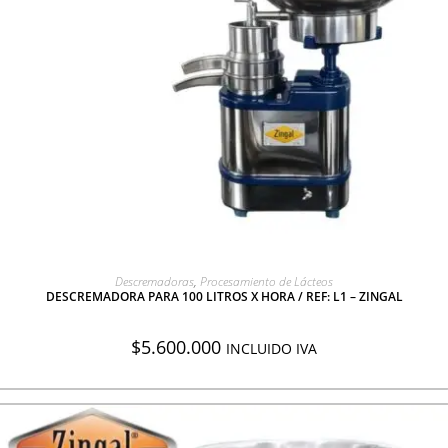
AGREGAR A COTIZACIÓN
Descremadoras
,
Procesamiento de Lácteos
DESCREMADORA PARA 100 LITROS X HORA / REF: L1 – ZINGAL
$
5.600.000
INCLUIDO IVA