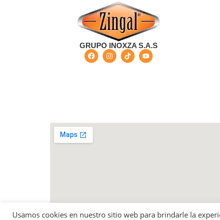
GRUPO INOXZA S.A.S
Bogotá - Colombia Carrera 68 G No 73-57 - Barri