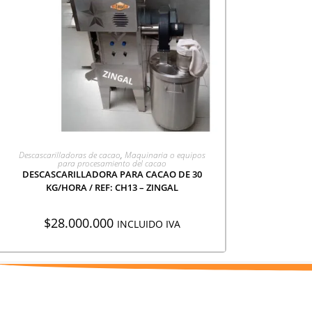
AGREGAR A COTIZACIÓN
Descascarilladoras de cacao
,
Maquinaria o equipos
para procesamiento del cacao
DESCASCARILLADORA PARA CACAO DE 30
KG/HORA / REF: CH13 – ZINGAL
$
28.000.000
INCLUIDO IVA