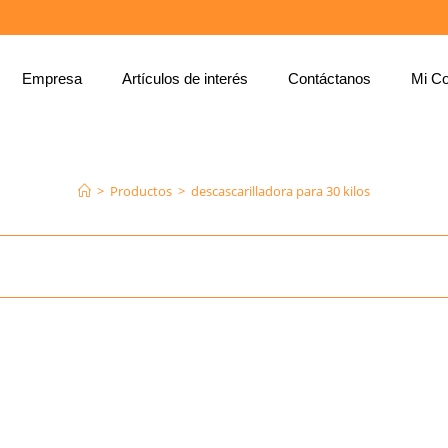
Empresa
Artículos de interés
Contáctanos
Mi Co
DESCASCARILLADORA PARA 30 KILOS
>
Productos
>
descascarilladora para 30 kilos