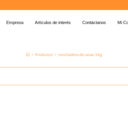
Empresa
Artículos de interés
Contáctanos
Mi Co
CONCHADORA DE CACAO 3 KG
>
Productos
>
conchadora de cacao 3 kg