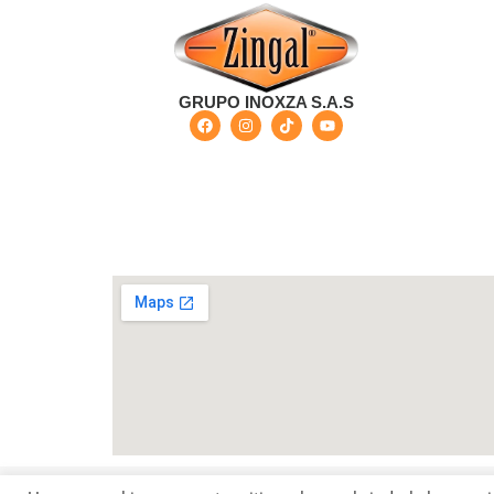
GRUPO INOXZA S.A.S
Bogotá - Colombia Carrera 68 G No 73-57 - Barri