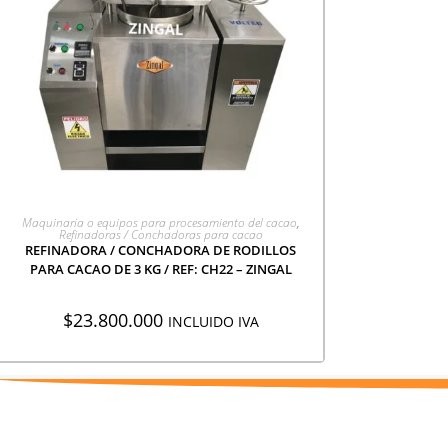
AGREGAR A COTIZACIÓN
Maquinaria o equipos para procesamiento del cacao
,
Refinadoras / Conchadoras para cacao
REFINADORA / CONCHADORA DE RODILLOS
PARA CACAO DE 3 KG / REF: CH22 – ZINGAL
$
23.800.000
INCLUIDO IVA