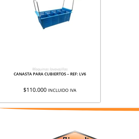
AGREGAR A COTIZACIÓN
Maquinas lavavajillas
CANASTA PARA CUBIERTOS – REF: LV6
$
110.000
INCLUIDO IVA