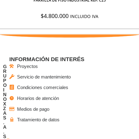
PARRILLA DE PISO INDUSTRIAL REF: C25
$
4.800.000
INCLUIDO IVA
INFORMACIÓN DE INTERÉS
Proyectos
G
R
U
Servicio de mantenimiento
P
O
Condiciones comerciales
I
N
Horarios de atención
O
X
Z
Medios de pago
A
S
Tratamiento de datos
.
A
.
S