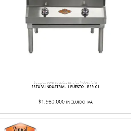
AGREGAR A COTIZACIÓN
Equipos para cocción
,
Estufas Industriales
ESTUFA INDUSTRIAL 1 PUESTO – REF: C1
$
1.980.000
INCLUIDO IVA