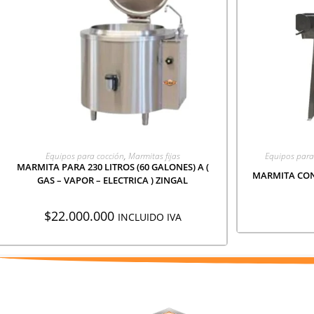
AGREGAR A COTIZACIÓN
Equipos para cocción
,
Marmitas fijas
Equipos para
MARMITA PARA 230 LITROS (60 GALONES) A (
MARMITA CON
GAS – VAPOR – ELECTRICA ) ZINGAL
$
22.000.000
INCLUIDO IVA