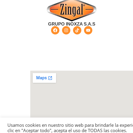
GRUPO INOXZA S.A.S
Bogotá - Colombia Carrera 68 G No 73-57 - Barri