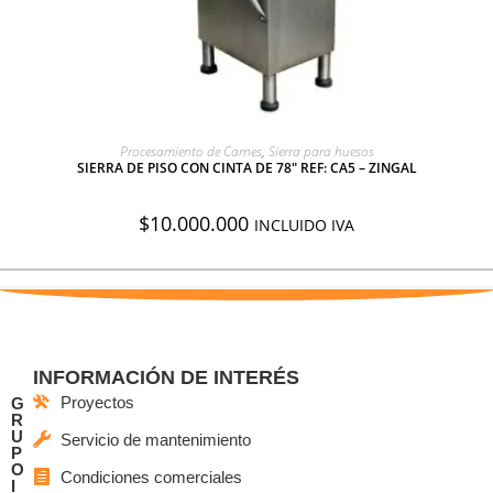
AGREGAR A COTIZACIÓN
Procesamiento de Carnes
,
Sierra para huesos
SIERRA DE PISO CON CINTA DE 78″ REF: CA5 – ZINGAL
$
10.000.000
INCLUIDO IVA
INFORMACIÓN DE INTERÉS
Proyectos
G
R
U
Servicio de mantenimiento
P
O
Condiciones comerciales
I