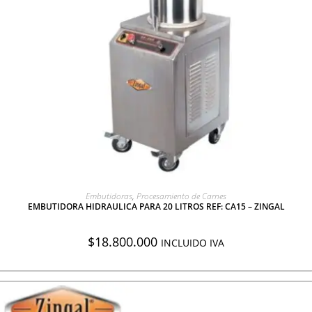
AGREGAR A COTIZACIÓN
Embutidoras
,
Procesamiento de Carnes
EMBUTIDORA HIDRAULICA PARA 20 LITROS REF: CA15 – ZINGAL
$
18.800.000
INCLUIDO IVA