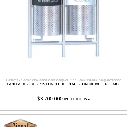
AGREGAR A COTIZACIÓN
Canecas en acero inoxidable para parques
,
Mobiliario urbano y arquitectónico
CANECA DE 2 CUERPOS CON TECHO EN ACERO INOXIDABLE REF: MU6
$
3.200.000
INCLUIDO IVA