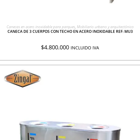
AGREGAR A COTIZACIÓN
Canecas en acero inoxidable para parques
,
Mobiliario urbano y arquitectónico
CANECA DE 3 CUERPOS CON TECHO EN ACERO INOXIDABLE REF: MU3
$
4.800.000
INCLUIDO IVA