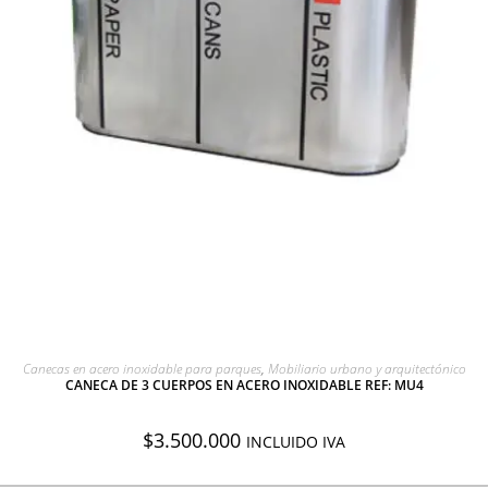
AGREGAR A COTIZACIÓN
Canecas en acero inoxidable para parques
,
Mobiliario urbano y arquitectónico
CANECA DE 3 CUERPOS EN ACERO INOXIDABLE REF: MU4
$
3.500.000
INCLUIDO IVA