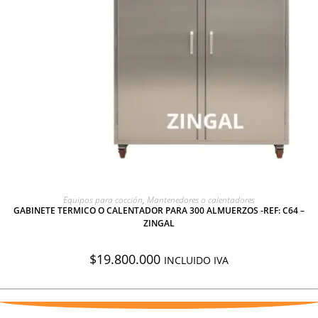
AGREGAR A COTIZACIÓN
Equipos para cocción
,
Mantenedores o calentadores
GABINETE TERMICO O CALENTADOR PARA 300 ALMUERZOS -REF: C64 –
ZINGAL
$
19.800.000
INCLUIDO IVA