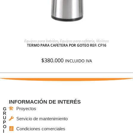
AGREGAR A COTIZACIÓN
Equipos para bebidas
,
Equipos para cafetería
,
Molinos
TERMO PARA CAFETERA POR GOTEO REF: CF16
$
380.000
INCLUIDO IVA
INFORMACIÓN DE INTERÉS
Proyectos
G
R
U
Servicio de mantenimiento
P
O
Condiciones comerciales
I