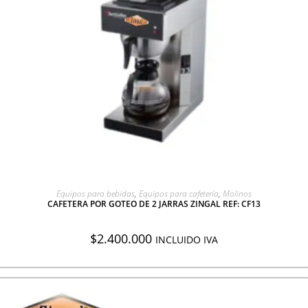
AGREGAR A COTIZACIÓN
Equipos para bebidas
,
Equipos para cafetería
,
Molinos
CAFETERA POR GOTEO DE 2 JARRAS ZINGAL REF: CF13
$
2.400.000
INCLUIDO IVA