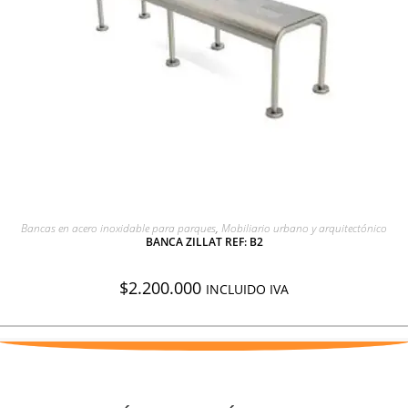
AGREGAR A COTIZACIÓN
Bancas en acero inoxidable para parques
,
Mobiliario urbano y arquitectónico
BANCA ZILLAT REF: B2
$
2.200.000
INCLUIDO IVA