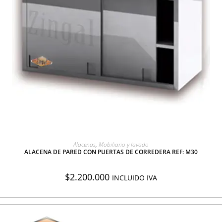
AGREGAR A COTIZACIÓN
Alacenas
,
Mobiliario y lavado
ALACENA DE PARED CON PUERTAS DE CORREDERA REF: M30
$
2.200.000
INCLUIDO IVA