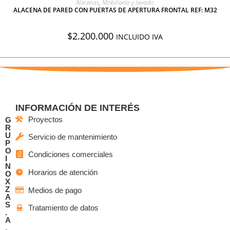
Alacenas
,
Mobiliario y lavado
ALACENA DE PARED CON PUERTAS DE APERTURA FRONTAL REF: M32
$
2.200.000
INCLUIDO IVA
INFORMACIÓN DE INTERÉS
Proyectos
G
R
U
Servicio de mantenimiento
P
O
Condiciones comerciales
I
N
Horarios de atención
O
X
Z
Medios de pago
A
S
Tratamiento de datos
.
A
.