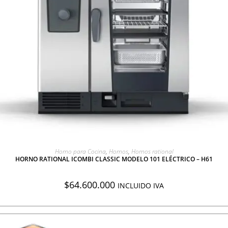
AGREGAR A COTIZACIÓN
Horno para Cocina
,
Hornos
,
Hornos rational
HORNO RATIONAL ICOMBI CLASSIC MODELO 101 ELÉCTRICO – H61
$
64.600.000
INCLUIDO IVA