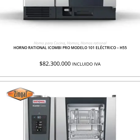
AGREGAR A COTIZACIÓN
Horno para Cocina
,
Hornos
,
Hornos rational
HORNO RATIONAL ICOMBI PRO MODELO 101 ELÉCTRICO – H55
$
82.300.000
INCLUIDO IVA