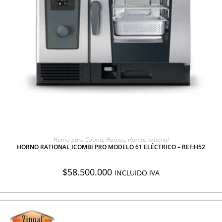
AGREGAR A COTIZACIÓN
Horno para Cocina
,
Hornos
,
Hornos rational
HORNO RATIONAL ICOMBI PRO MODELO 61 ELÉCTRICO – REF:H52
$
58.500.000
INCLUIDO IVA