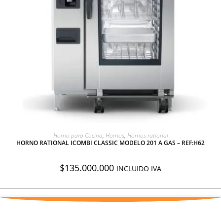
AGREGAR A COTIZACIÓN
Horno para Cocina
,
Hornos
,
Hornos rational
HORNO RATIONAL ICOMBI CLASSIC MODELO 201 A GAS – REF:H62
$
135.000.000
INCLUIDO IVA