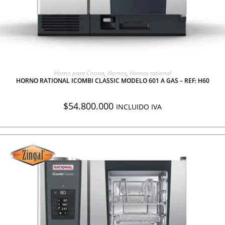
AGREGAR A COTIZACIÓN
Horno para Cocina
,
Hornos
,
Hornos rational
HORNO RATIONAL ICOMBI CLASSIC MODELO 601 A GAS – REF: H60
$
54.800.000
INCLUIDO IVA