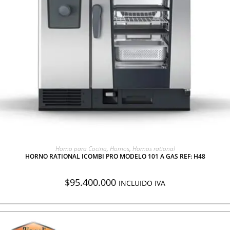
AGREGAR A COTIZACIÓN
Horno para Cocina
,
Hornos
,
Hornos rational
HORNO RATIONAL ICOMBI PRO MODELO 101 A GAS REF: H48
$
95.400.000
INCLUIDO IVA