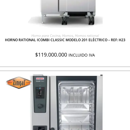
AGREGAR A COTIZACIÓN
Horno para Cocina
,
Hornos
,
Hornos rational
HORNO RATIONAL ICOMBI CLASSIC MODELO 201 ELÉCTRICO – REF: H23
$
119.000.000
INCLUIDO IVA