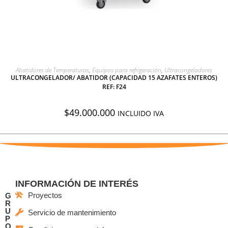
AGREGAR A COTIZACIÓN
Abatidores de Temperaturas
,
Equipos para refrigeración
,
Ultracongeladores
ULTRACONGELADOR/ ABATIDOR (CAPACIDAD 15 AZAFATES ENTEROS)
REF: F24
$
49.000.000
INCLUIDO IVA
INFORMACIÓN DE INTERÉS
Proyectos
G
R
U
Servicio de mantenimiento
P
O