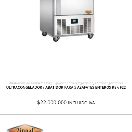
AGREGAR A COTIZACIÓN
Abatidores de Temperaturas
,
Equipos para refrigeración
,
Ultracongeladores
ULTRACONGELADOR / ABATIDOR PARA 5 AZAFATES ENTEROS REF: F22
$
22.000.000
INCLUIDO IVA