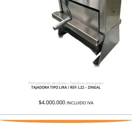
AGREGAR A COTIZACIÓN
Procesamiento de Lácteos
,
Tajadoras para queso
TAJADORA TIPO LIRA / REF: L22 – ZINGAL
$
4.000.000
INCLUIDO IVA