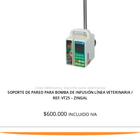
AGREGAR A COTIZACIÓN
Línea Veterinaria
,
Soportes para veterinarias
SOPORTE DE PARED PARA BOMBA DE INFUSIÓN LÍNEA VETERINARIA /
REF: VT25 – ZINGAL
$
600.000
INCLUIDO IVA