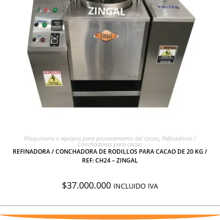
AGREGAR A COTIZACIÓN
Maquinaria o equipos para procesamiento del cacao
,
Refinadoras /
Conchadoras para cacao
REFINADORA / CONCHADORA DE RODILLOS PARA CACAO DE 20 KG /
REF: CH24 – ZINGAL
$
37.000.000
INCLUIDO IVA