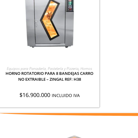
AGREGAR A COTIZACIÓN
Equipos para Panadería, Pastelería y Pizzeria
,
Hornos
HORNO ROTATORIO PARA 8 BANDEJAS CARRO
NO EXTRAIBLE – ZINGAL REF: H38
$
16.900.000
INCLUIDO IVA