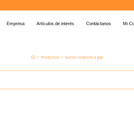
Empresa
Artículos de interés
Contáctanos
Mi Co
HORNO ROTATORIO A GAS
>
Productos
>
horno rotatorio a gas